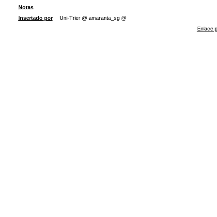
Notas
Insertado por
Uni-Trier @ amaranta_sg @
Enlace p