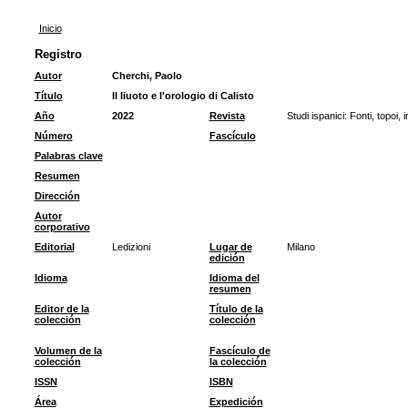
Inicio
Registro
Autor
Cherchi, Paolo
Título
Il liuoto e l'orologio di Calisto
Año
2022
Revista
Studi ispanici: Fonti, topoi, i
Número
Fascículo
Palabras clave
Resumen
Dirección
Autor
corporativo
Editorial
Ledizioni
Lugar de
Milano
edición
Idioma
Idioma del
resumen
Editor de la
Título de la
colección
colección
Volumen de la
Fascículo de
colección
la colección
ISSN
ISBN
Área
Expedición