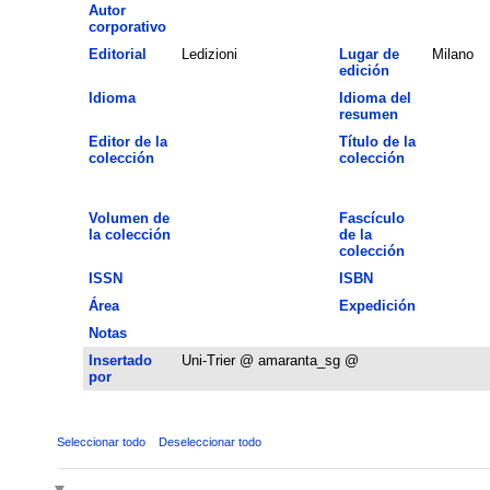
Autor
corporativo
Editorial
Ledizioni
Lugar de
Milano
edición
Idioma
Idioma del
resumen
Editor de la
Título de la
colección
colección
Volumen de
Fascículo
la colección
de la
colección
ISSN
ISBN
Área
Expedición
Notas
Insertado
Uni-Trier @ amaranta_sg @
por
Seleccionar todo
Deseleccionar todo