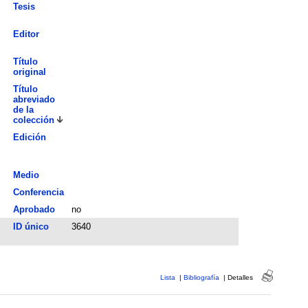
Tesis
Editor
Título
original
Título
abreviado
de la
colección
Edición
Medio
Conferencia
Aprobado
no
ID único
3640
Lista
|
Bibliografía
|
Detalles