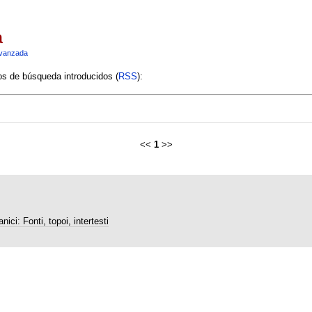
a
vanzada
ios de búsqueda introducidos (
RSS
):
<<
1
>>
nici: Fonti, topoi, intertesti