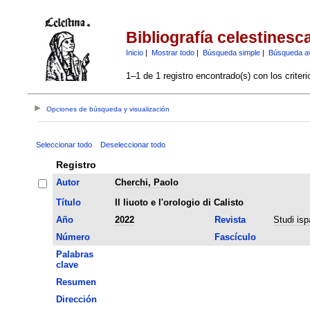
Bibliografía celestinesc
Inicio
|
Mostrar todo
|
Búsqueda simple
|
Búsqueda a
1–1 de 1 registro encontrado(s) con los criter
Opciones de búsqueda y visualización
Seleccionar todo
Deseleccionar todo
Registro
Autor
Cherchi, Paolo
Título
Il liuoto e l'orologio di Calisto
Año
2022
Revista
Studi ispa
Número
Fascículo
Palabras
clave
Resumen
Dirección