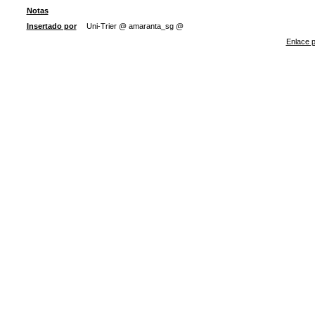
Notas
Insertado por
Uni-Trier @ amaranta_sg @
Enlace p