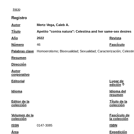
Inicio
Registro
Autor
Mertz-Vega, Caleb A.
Título
Apetito "contra natura": Celestina and her same-sex desires
Año
2022
Revista
Número
46
Fascículo
Palabras clave
Homoerotismo
;
Bisexualidad
;
Sexualidad
;
Caracterización
;
Celesti
Resumen
Dirección
Autor
corporativo
Editorial
Lugar de
edición
Idioma
Idioma del
resumen
Editor de la
Título de la
colección
colección
Volumen de la
Fascículo de
colección
la colección
ISSN
0147-3085
ISBN
Área
Expedición