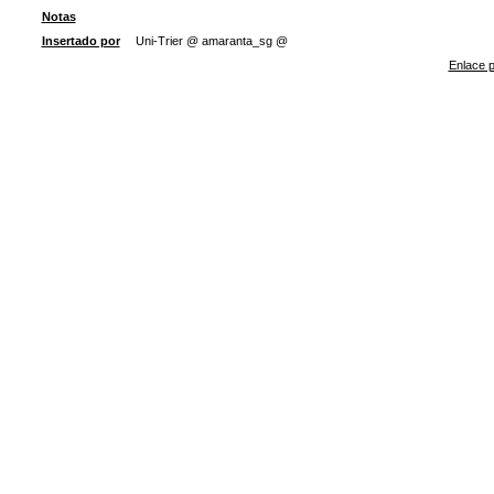
Notas
Insertado por
Uni-Trier @ amaranta_sg @
Enlace p