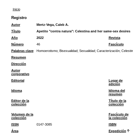
Inicio
Registro
Autor
Mertz-Vega, Caleb A.
Título
Apetito "contra natura": Celestina and her same-sex desires
Año
2022
Revista
Número
46
Fascículo
Palabras clave
Homoerotismo
;
Bisexualidad
;
Sexualidad
;
Caracterización
;
Celesti
Resumen
Dirección
Autor
corporativo
Editorial
Lugar de
edición
Idioma
Idioma del
resumen
Editor de la
Título de la
colección
colección
Volumen de la
Fascículo de
colección
la colección
ISSN
0147-3085
ISBN
Área
Expedición