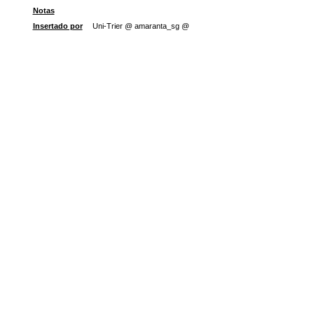
Notas
Insertado por
Uni-Trier @ amaranta_sg @