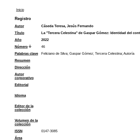
Inicio
Registro
Autor
Cáseda Teresa, Jesús Fernando
Título
La "Tercera Celestina" de Gaspar Gómez: Identidad del contin
Año
2022
Número
46
Palabras clave
Feliciano de Silva
;
Gaspar Gómez
;
Tercera Celestina
;
Autoría
Resumen
Dirección
Autor
corporativo
Editorial
Idioma
Editor de la
colección
Volumen de la
colección
ISSN
0147-3085
Área