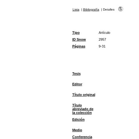
Lista
|
Bibliografía
|
Detalles
Tipo
Artículo
ID Snow
2957
Páginas
9-31
Tesis
Editor
Título original
Título
abreviado de
la colección
Edición
Medio
Conferencia