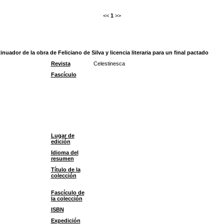
<<
1
>>
uador de la obra de Feliciano de Silva y licencia literaria para un final pactado
Revista
Celestinesca
Fascículo
Lugar de
edición
Idioma del
resumen
Título de la
colección
Fascículo de
la colección
ISBN
Expedición