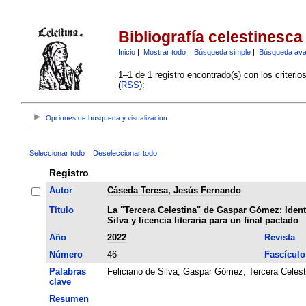
Bibliografía celestinesca
Inicio
|
Mostrar todo
|
Búsqueda simple
|
Búsqueda av
1–1 de 1 registro encontrado(s) con los criteri
(
RSS
):
Opciones de búsqueda y visualización
Seleccionar todo
Deseleccionar todo
Registro
Autor
Cáseda Teresa, Jesús Fernando
Título
La "Tercera Celestina" de Gaspar Gómez: Ident
Silva y licencia literaria para un final pactado
Año
2022
Revista
Número
46
Fascículo
Palabras
Feliciano de Silva
;
Gaspar Gómez
;
Tercera Celest
clave
Resumen