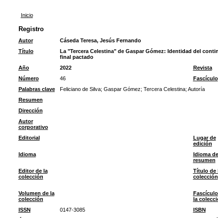
Inicio
Registro
Autor
Cáseda Teresa, Jesús Fernando
Título
La "Tercera Celestina" de Gaspar Gómez: Identidad del continua
final pactado
Año
2022
Revista
Número
46
Fascículo
Palabras clave
Feliciano de Silva
;
Gaspar Gómez
;
Tercera Celestina
;
Autoría
Resumen
Dirección
Autor
corporativo
Editorial
Lugar de
edición
Idioma
Idioma de
resumen
Editor de la
Título de 
colección
colección
Volumen de la
Fascículo
colección
la colecc
ISSN
0147-3085
ISBN