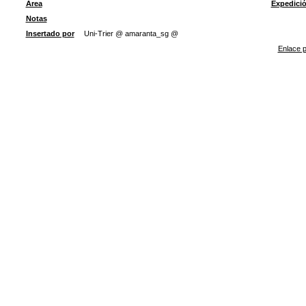
Área
Expedici
Notas
Insertado por
Uni-Trier @ amaranta_sg @
Enlace p