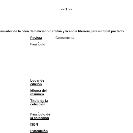
<<
1
>>
uador de la obra de Feliciano de Silva y licencia literaria para un final pactado
Revista
Celestinesca
Fascículo
Lugar de
edición
Idioma del
resumen
Título de la
colección
Fascículo de
la colección
ISBN
Expedición