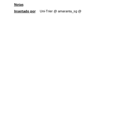
Notas
Insertado por
Uni-Trier @ amaranta_sg @