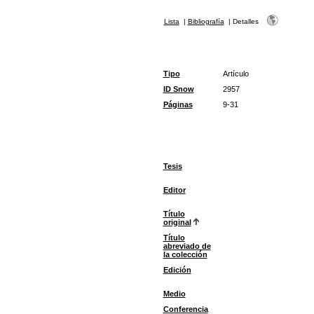
Lista
|
Bibliografía
|
Detalles
Tipo
Artículo
ID Snow
2957
Páginas
9-31
Tesis
Editor
Título
original
Título
abreviado de
la colección
Edición
Medio
Conferencia