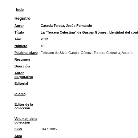
Inicio
Registro
Autor
Cáseda Teresa, Jesús Fernando
Título
La "Tercera Celestina" de Gaspar Gómez: Identidad del contin
Año
2022
Número
46
Palabras clave
Feliciano de Silva
;
Gaspar Gómez
;
Tercera Celestina
;
Autoría
Resumen
Dirección
Autor
corporativo
Editorial
Idioma
Editor de la
colección
Volumen de la
colección
ISSN
0147-3085
Área