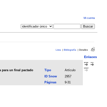
Mi cuenta
Lista
|
Bibliografía
|
Detalles
Enlaces
a para un final pactado
Tipo
Artículo
ID Snow
2957
Páginas
9-31