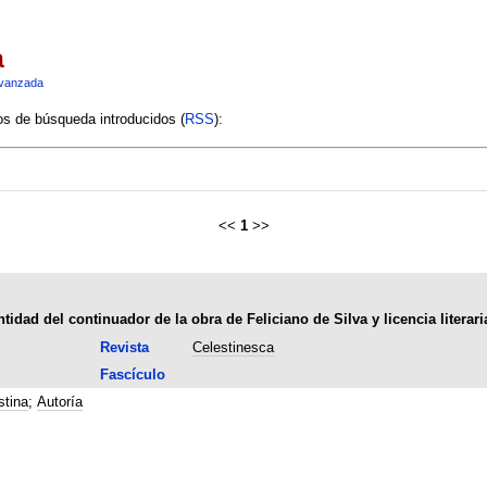
a
vanzada
ios de búsqueda introducidos (
RSS
):
<<
1
>>
idad del continuador de la obra de Feliciano de Silva y licencia literari
Revista
Celestinesca
Fascículo
stina
;
Autoría