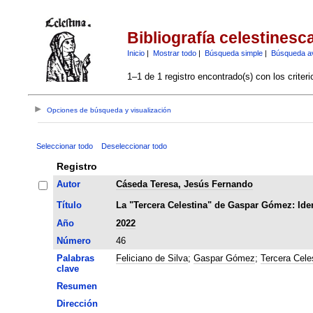
Bibliografía celestinesc
Inicio
|
Mostrar todo
|
Búsqueda simple
|
Búsqueda a
1–1 de 1 registro encontrado(s) con los criter
Opciones de búsqueda y visualización
Seleccionar todo
Deseleccionar todo
Registro
Autor
Cáseda Teresa, Jesús Fernando
Título
La "Tercera Celestina" de Gaspar Gómez: Ident
Año
2022
Número
46
Palabras
Feliciano de Silva
;
Gaspar Gómez
;
Tercera Cele
clave
Resumen
Dirección