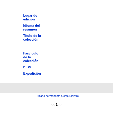
Lugar de
edición
Idioma del
resumen
Título de la
colección
Fascículo
de la
colección
ISBN
Expedición
Enlace permanente a este registro
<<
1
>>