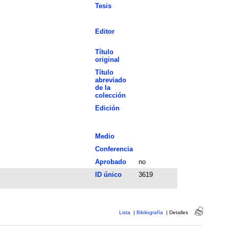
Tesis
Editor
Título
original
Título
abreviado
de la
colección
Edición
Medio
Conferencia
Aprobado
no
ID único
3619
Lista
|
Bibliografía
|
Detalles