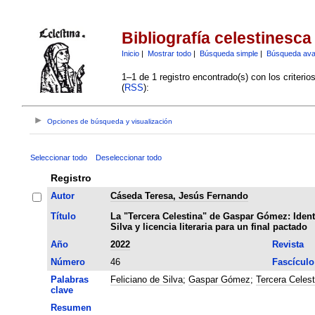
Bibliografía celestinesca
Inicio
|
Mostrar todo
|
Búsqueda simple
|
Búsqueda av
1–1 de 1 registro encontrado(s) con los criteri
(
RSS
):
Opciones de búsqueda y visualización
Seleccionar todo
Deseleccionar todo
Registro
Autor
Cáseda Teresa, Jesús Fernando
Título
La "Tercera Celestina" de Gaspar Gómez: Ident
Silva y licencia literaria para un final pactado
Año
2022
Revista
Número
46
Fascículo
Palabras
Feliciano de Silva
;
Gaspar Gómez
;
Tercera Celest
clave
Resumen