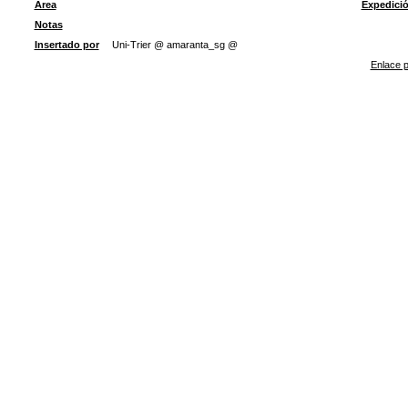
Área
Expedici
Notas
Insertado por
Uni-Trier @ amaranta_sg @
Enlace p