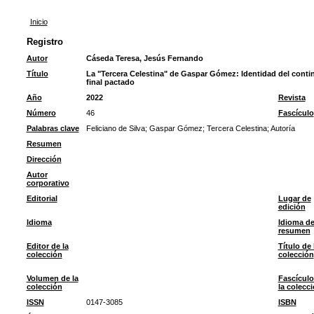
Inicio
Registro
Autor
Cáseda Teresa, Jesús Fernando
Título
La "Tercera Celestina" de Gaspar Gómez: Identidad del continua
final pactado
Año
2022
Revista
Número
46
Fascículo
Palabras clave
Feliciano de Silva
;
Gaspar Gómez
;
Tercera Celestina
;
Autoría
Resumen
Dirección
Autor
corporativo
Editorial
Lugar de
edición
Idioma
Idioma de
resumen
Editor de la
Título de 
colección
colección
Volumen de la
Fascículo
colección
la colecc
ISSN
0147-3085
ISBN