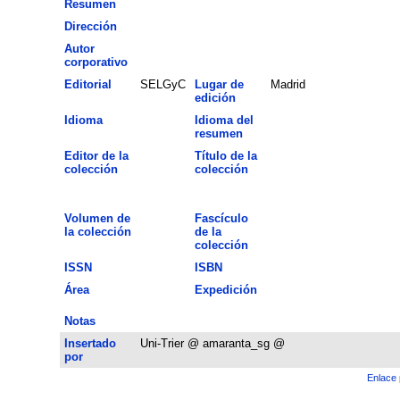
Resumen
Dirección
Autor
corporativo
Editorial
SELGyC
Lugar de
Madrid
edición
Idioma
Idioma del
resumen
Editor de la
Título de la
colección
colección
Volumen de
Fascículo
la colección
de la
colección
ISSN
ISBN
Área
Expedición
Notas
Insertado
Uni-Trier @ amaranta_sg @
por
Enlace 