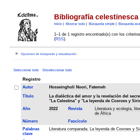
Bibliografía celestinesca
Inicio
|
Mostrar todo
|
Búsqueda simple
|
Búsqueda av
1–1 de 1 registro encontrado(s) con los criteri
(
RSS
):
Opciones de búsqueda y visualización
Seleccionar todo
Deseleccionar todo
Registro
Autor
Hosseingholi Noori, Fatemeh
Título
La dialéctica del amor y la revelación del secre
"La Celestina" y "La leyenda de Cosroes y Siri
Año
2022
Revista
Literatura y ecología, lit
de África
Número
Fascículo
Palabras
Literatura comparada
;
La leyenda de Cosroes y Si
clave