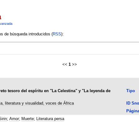
a
vanzada
ios de búsqueda introducidos (
RSS
):
<<
1
>>
reto tesoro del espíritu en "La Celestina" y "La leyenda de
Tipo
a, literatura y visualidad, voces de África
ID Sn
Págin
irin
;
Amor
;
Muerte
;
Literatura persa