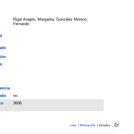
Rigal Aragón, Margarita; González Moreno,
Fernando
al
ado
ión
n
encia
ado
no
co
3608
Lista
|
Bibliografía
|
Detalles