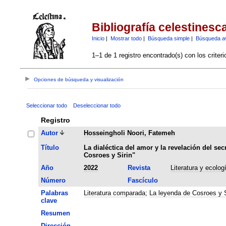
Bibliografía celestinesc
Inicio
|
Mostrar todo
|
Búsqueda simple
|
Búsqueda a
1–1 de 1 registro encontrado(s) con los criter
Opciones de búsqueda y visualización
Seleccionar todo
Deseleccionar todo
Registro
Autor
Hosseingholi Noori, Fatemeh
Título
La dialéctica del amor y la revelación del sec
Cosroes y Sirin"
Año
2022
Revista
Literatura y ecologí
Número
Fascículo
Palabras
Literatura comparada
;
La leyenda de Cosroes y S
clave
Resumen
Dirección