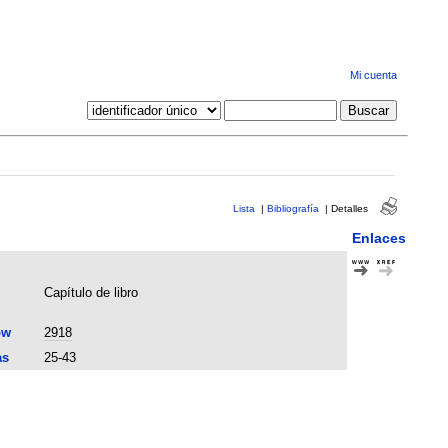
Mi cuenta
Lista
|
Bibliografía
|
Detalles
Enlaces
Capítulo de libro
ow
2918
as
25-43