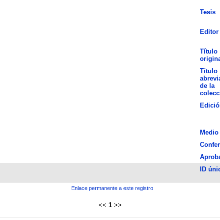
Tesis
Editor
Título
origin
Título
abrevi
de la
colecc
Edició
Medio
Confer
Aprob
ID úni
Enlace permanente a este registro
<<
1
>>