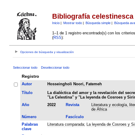
Bibliografía celestinesca
Inicio
|
Mostrar todo
|
Búsqueda simple
|
Búsqueda av
1–1 de 1 registro encontrado(s) con los criteri
(
RSS
):
Opciones de búsqueda y visualización
Seleccionar todo
Deseleccionar todo
Registro
Autor
Hosseingholi Noori, Fatemeh
Título
La dialéctica del amor y la revelación del secre
"La Celestina" y "La leyenda de Cosroes y Siri
Año
2022
Revista
Literatura y ecología, lit
de África
Número
Fascículo
Palabras
Literatura comparada
;
La leyenda de Cosroes y Si
clave