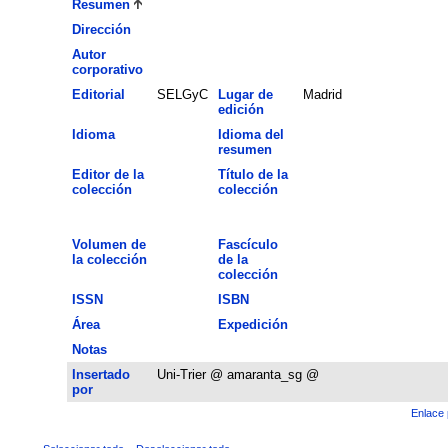
Resumen
Dirección
Autor
corporativo
Editorial
SELGyC
Lugar de
Madrid
edición
Idioma
Idioma del
resumen
Editor de la
Título de la
colección
colección
Volumen de
Fascículo
la colección
de la
colección
ISSN
ISBN
Área
Expedición
Notas
Insertado
Uni-Trier @ amaranta_sg @
por
Enlace 