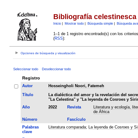
Bibliografía celestinesca
Inicio
|
Mostrar todo
|
Búsqueda simple
|
Búsqueda av
1–1 de 1 registro encontrado(s) con los criteri
(
RSS
):
Opciones de búsqueda y visualización
Seleccionar todo
Deseleccionar todo
Registro
Autor
Hosseingholi Noori, Fatemeh
Título
La dialéctica del amor y la revelación del secre
"La Celestina" y "La leyenda de Cosroes y Siri
Año
2022
Revista
Literatura y ecología, lit
de África
Número
Fascículo
Palabras
Literatura comparada
;
La leyenda de Cosroes y Si
clave