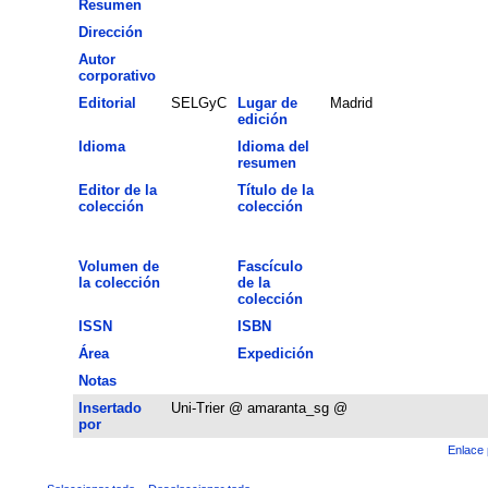
Resumen
Dirección
Autor
corporativo
Editorial
SELGyC
Lugar de
Madrid
edición
Idioma
Idioma del
resumen
Editor de la
Título de la
colección
colección
Volumen de
Fascículo
la colección
de la
colección
ISSN
ISBN
Área
Expedición
Notas
Insertado
Uni-Trier @ amaranta_sg @
por
Enlace 