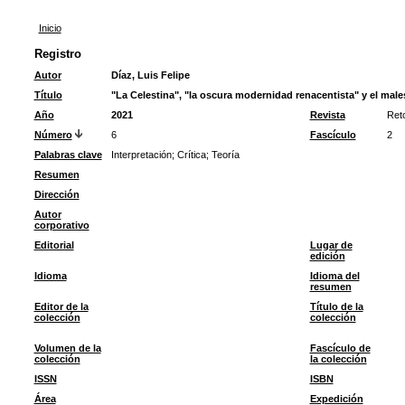
Inicio
Registro
Autor
Díaz, Luis Felipe
Título
"La Celestina", "la oscura modernidad renacentista" y el males
Año
2021
Revista
Ret
Número
6
Fascículo
2
Palabras clave
Interpretación
;
Crítica
;
Teoría
Resumen
Dirección
Autor
corporativo
Editorial
Lugar de
edición
Idioma
Idioma del
resumen
Editor de la
Título de la
colección
colección
Volumen de la
Fascículo de
colección
la colección
ISSN
ISBN
Área
Expedición