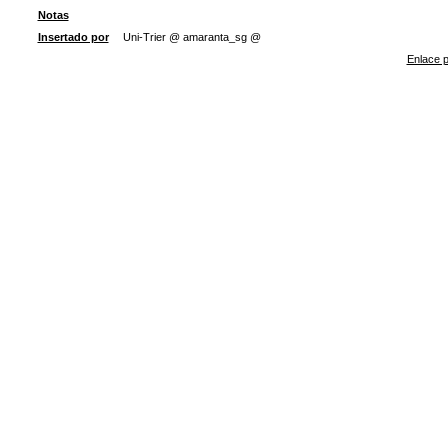
Notas
Insertado por
Uni-Trier @ amaranta_sg @
Enlace p