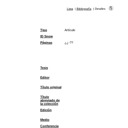
Lista
|
Bibliografía
|
Detalles
Tipo
Artículo
ID Snow
Páginas
¿¿-??
Tesis
Editor
Título original
Título
abreviado de
la colección
Edición
Medio
Conferencia