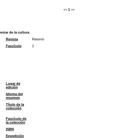
<<
1
>>
estar de la cultura
Revista
Retorno
Fascículo
2
Lugar de
edición
Idioma del
resumen
Título de la
colección
Fascículo de
la colección
ISBN
Expedición