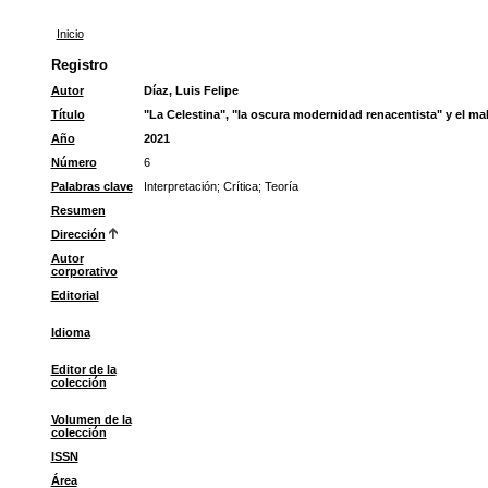
Inicio
Registro
Autor
Díaz, Luis Felipe
Título
"La Celestina", "la oscura modernidad renacentista" y el mal
Año
2021
Número
6
Palabras clave
Interpretación
;
Crítica
;
Teoría
Resumen
Dirección
Autor
corporativo
Editorial
Idioma
Editor de la
colección
Volumen de la
colección
ISSN
Área