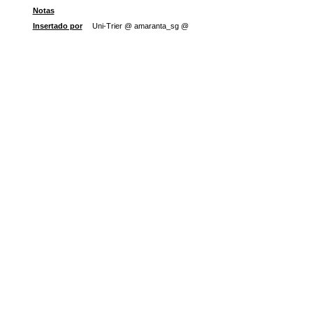
Notas
Insertado por
Uni-Trier @ amaranta_sg @