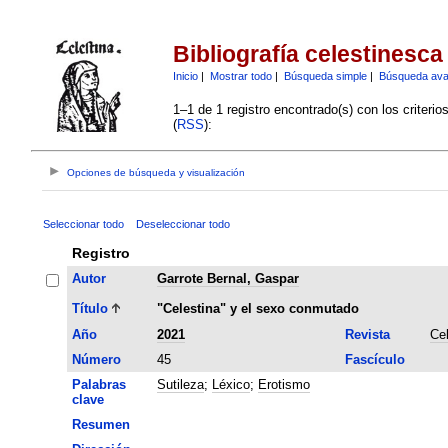
Bibliografía celestinesca
Inicio
|
Mostrar todo
|
Búsqueda simple
|
Búsqueda av
1–1 de 1 registro encontrado(s) con los criteri
(
RSS
):
Opciones de búsqueda y visualización
Seleccionar todo
Deseleccionar todo
Registro
Autor
Garrote Bernal, Gaspar
Título
"Celestina" y el sexo conmutado
Año
2021
Revista
Ce
Número
45
Fascículo
Palabras
Sutileza
;
Léxico
;
Erotismo
clave
Resumen