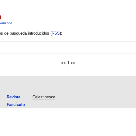
a
vanzada
ios de búsqueda introducidos (
RSS
):
<<
1
>>
Revista
Celestinesca
Fascículo