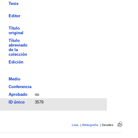
Tesis
Editor
Título
original
Título
abreviado
de la
colección
Edición
Medio
Conferencia
Aprobado
no
ID único
3579
Lista
|
Bibliografía
|
Detalles