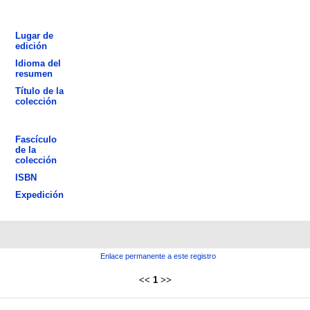
Lugar de
edición
Idioma del
resumen
Título de la
colección
Fascículo
de la
colección
ISBN
Expedición
Enlace permanente a este registro
<<
1
>>