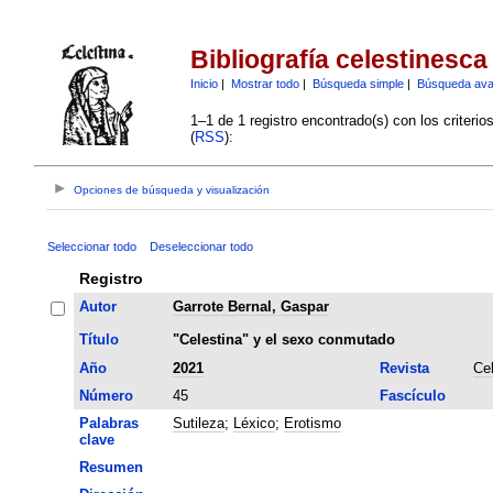
Bibliografía celestinesca
Inicio
|
Mostrar todo
|
Búsqueda simple
|
Búsqueda av
1–1 de 1 registro encontrado(s) con los criteri
(
RSS
):
Opciones de búsqueda y visualización
Seleccionar todo
Deseleccionar todo
Registro
Autor
Garrote Bernal, Gaspar
Título
"Celestina" y el sexo conmutado
Año
2021
Revista
Ce
Número
45
Fascículo
Palabras
Sutileza
;
Léxico
;
Erotismo
clave
Resumen