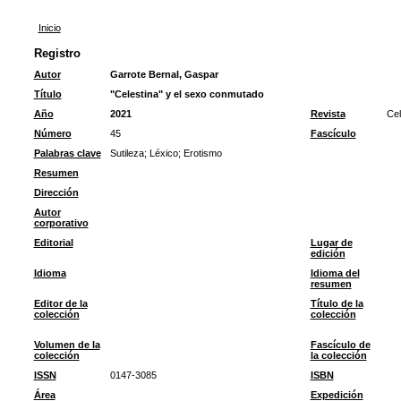
Inicio
Registro
Autor
Garrote Bernal, Gaspar
Título
"Celestina" y el sexo conmutado
Año
2021
Revista
Cel
Número
45
Fascículo
Palabras clave
Sutileza
;
Léxico
;
Erotismo
Resumen
Dirección
Autor
corporativo
Editorial
Lugar de
edición
Idioma
Idioma del
resumen
Editor de la
Título de la
colección
colección
Volumen de la
Fascículo de
colección
la colección
ISSN
0147-3085
ISBN
Área
Expedición