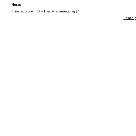
Notas
Insertado por
Uni-Trier @ amaranta_sg @
Enlace p