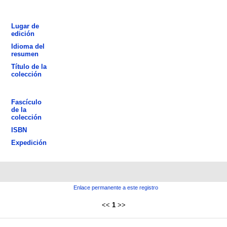
Lugar de
edición
Idioma del
resumen
Título de la
colección
Fascículo
de la
colección
ISBN
Expedición
Enlace permanente a este registro
<<
1
>>