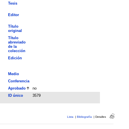
Tesis
Editor
Título
original
Título
abreviado
de la
colección
Edición
Medio
Conferencia
Aprobado
no
ID único
3579
Lista
|
Bibliografía
|
Detalles