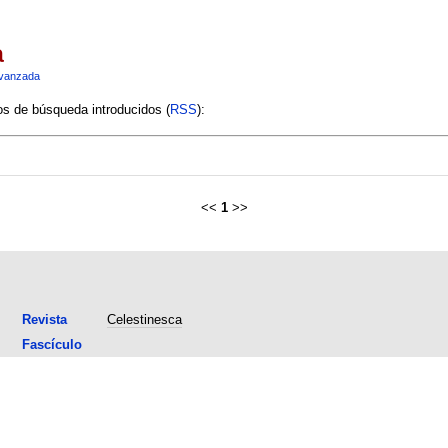
a
vanzada
ios de búsqueda introducidos (
RSS
):
<<
1
>>
Revista
Celestinesca
Fascículo