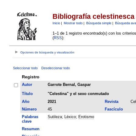
Bibliografía celestinesca
Inicio
|
Mostrar todo
|
Búsqueda simple
|
Búsqueda av
1–1 de 1 registro encontrado(s) con los criteri
(
RSS
):
Opciones de búsqueda y visualización
Seleccionar todo
Deseleccionar todo
Registro
Autor
Garrote Bernal, Gaspar
Título
"Celestina" y el sexo conmutado
Año
2021
Revista
Ce
Número
45
Fascículo
Palabras
Sutileza
;
Léxico
;
Erotismo
clave
Resumen