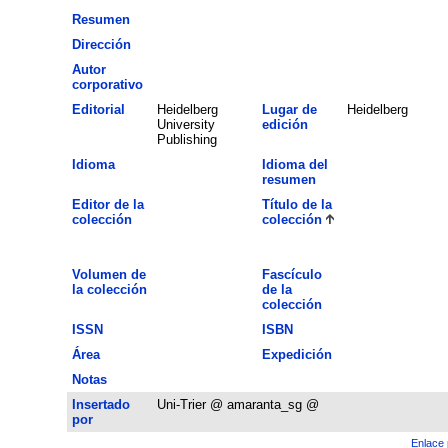
Resumen
Dirección
Autor
corporativo
Editorial
Heidelberg
Lugar de
Heidelberg
University
edición
Publishing
Idioma
Idioma del
resumen
Editor de la
Título de la
colección
colección
Volumen de
Fascículo
la colección
de la
colección
ISSN
ISBN
Área
Expedición
Notas
Insertado
Uni-Trier @ amaranta_sg @
por
Enlace 