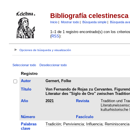
Bibliografía celestinesca
Inicio
|
Mostrar todo
|
Búsqueda simple
|
Búsqueda av
1–1 de 1 registro encontrado(s) con los criteri
(
RSS
):
Opciones de búsqueda y visualización
Seleccionar todo
Deseleccionar todo
Registro
Autor
Gernert, Folke
Título
Von Fernando de Rojas zu Cervantes. Figurend
Literatur des "Siglo de Oro" zwischen Tradit
Año
2021
Revista
Tradition und Tra
Literaturwissens
kulturhistorische
Número
Fascículo
Palabras
Tradición
;
Perviviencia
;
Influencia
;
Reminiscencia
clave