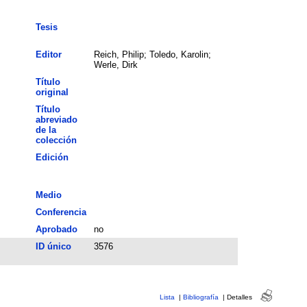
Tesis
Editor
Reich, Philip; Toledo, Karolin;
Werle, Dirk
Título
original
Título
abreviado
de la
colección
Edición
Medio
Conferencia
Aprobado
no
ID único
3576
Lista
|
Bibliografía
|
Detalles