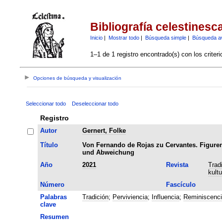
Bibliografía celestinesc
Inicio
|
Mostrar todo
|
Búsqueda simple
|
Búsqueda a
1–1 de 1 registro encontrado(s) con los criter
Opciones de búsqueda y visualización
Seleccionar todo
Deseleccionar todo
Registro
Autor
Gernert, Folke
Título
Von Fernando de Rojas zu Cervantes. Figurend
und Abweichung
Año
2021
Revista
Trad
kult
Número
Fascículo
Palabras
Tradición
;
Perviviencia
;
Influencia
;
Reminiscenci
clave
Resumen