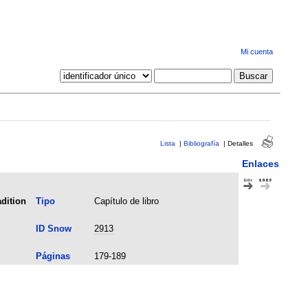
Mi cuenta
Lista
|
Bibliografía
|
Detalles
Enlaces
dition
Tipo
Capítulo de libro
ID Snow
2913
Páginas
179-189