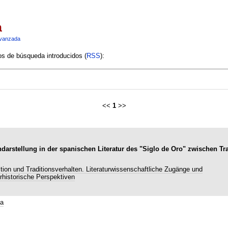
a
vanzada
ios de búsqueda introducidos (
RSS
):
<<
1
>>
arstellung in der spanischen Literatur des "Siglo de Oro" zwischen Tra
ition und Traditionsverhalten. Literaturwissenschaftliche Zugänge und
urhistorische Perspektiven
a