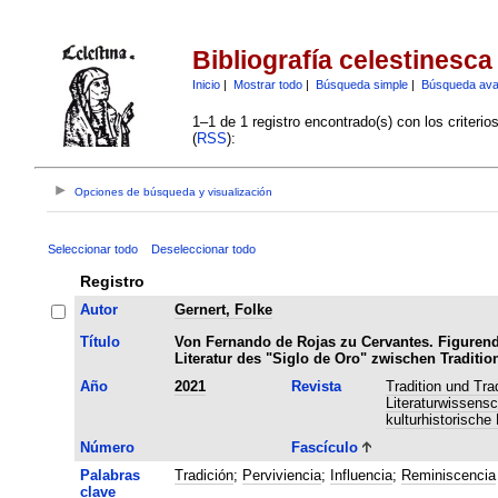
Bibliografía celestinesca
Inicio
|
Mostrar todo
|
Búsqueda simple
|
Búsqueda av
1–1 de 1 registro encontrado(s) con los criteri
(
RSS
):
Opciones de búsqueda y visualización
Seleccionar todo
Deseleccionar todo
Registro
Autor
Gernert, Folke
Título
Von Fernando de Rojas zu Cervantes. Figurend
Literatur des "Siglo de Oro" zwischen Tradit
Año
2021
Revista
Tradition und Tra
Literaturwissens
kulturhistorische
Número
Fascículo
Palabras
Tradición
;
Perviviencia
;
Influencia
;
Reminiscencia
clave