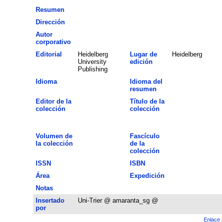
Resumen
Dirección
Autor
corporativo
Editorial
Heidelberg
Lugar de
Heidelberg
University
edición
Publishing
Idioma
Idioma del
resumen
Editor de la
Título de la
colección
colección
Volumen de
Fascículo
la colección
de la
colección
ISSN
ISBN
Área
Expedición
Notas
Insertado
Uni-Trier @ amaranta_sg @
por
Enlace 