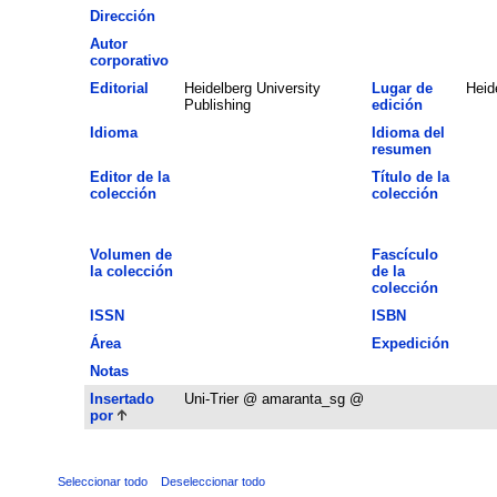
Dirección
Autor
corporativo
Editorial
Heidelberg University
Lugar de
Heid
Publishing
edición
Idioma
Idioma del
resumen
Editor de la
Título de la
colección
colección
Volumen de
Fascículo
la colección
de la
colección
ISSN
ISBN
Área
Expedición
Notas
Insertado
Uni-Trier @ amaranta_sg @
por
Seleccionar todo
Deseleccionar todo