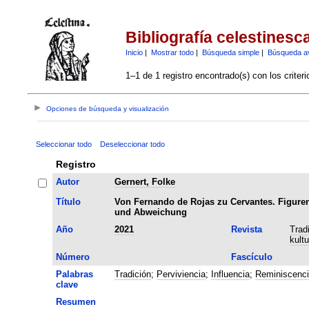
Bibliografía celestinesc
Inicio
|
Mostrar todo
|
Búsqueda simple
|
Búsqueda a
1–1 de 1 registro encontrado(s) con los criter
Opciones de búsqueda y visualización
Seleccionar todo
Deseleccionar todo
Registro
Autor
Gernert, Folke
Título
Von Fernando de Rojas zu Cervantes. Figurend
und Abweichung
Año
2021
Revista
Trad
kult
Número
Fascículo
Palabras
Tradición
;
Perviviencia
;
Influencia
;
Reminiscenci
clave
Resumen