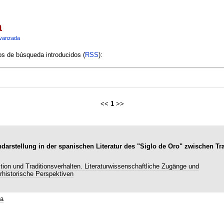
a
vanzada
ios de búsqueda introducidos (
RSS
):
<<
1
>>
arstellung in der spanischen Literatur des "Siglo de Oro" zwischen Tra
ition und Traditionsverhalten. Literaturwissenschaftliche Zugänge und
urhistorische Perspektiven
a