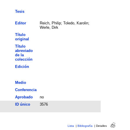
Tesis
Editor
Reich, Philip; Toledo, Karolin;
Werle, Dirk
Título
original
Título
abreviado
de la
colección
Edición
Medio
Conferencia
Aprobado
no
ID único
3576
Lista
|
Bibliografía
|
Detalles