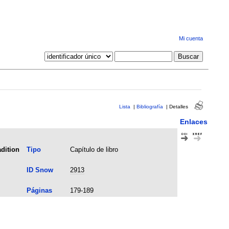
Mi cuenta
Lista
|
Bibliografía
|
Detalles
Enlaces
dition
Tipo
Capítulo de libro
ID Snow
2913
Páginas
179-189