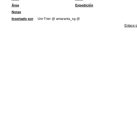
Área
Expedición
Notas
Insertado por
Uni-Trier @ amaranta_sg @
Enlace p