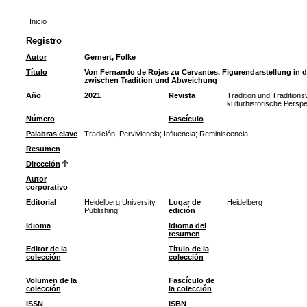
Inicio
Registro
Autor
Gernert, Folke
Título
Von Fernando de Rojas zu Cervantes. Figurendarstellung in d
zwischen Tradition und Abweichung
Año
2021
Revista
Tradition und Tradition
kulturhistorische Persp
Número
Fascículo
Palabras clave
Tradición
;
Perviviencia
;
Influencia
;
Reminiscencia
Resumen
Dirección
Autor
corporativo
Editorial
Heidelberg University
Lugar de
Heidelberg
Publishing
edición
Idioma
Idioma del
resumen
Editor de la
Título de la
colección
colección
Volumen de la
Fascículo de
colección
la colección
ISSN
ISBN