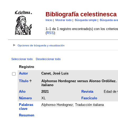
Bibliografía celestinesca
Inicio
|
Mostrar todo
|
Búsqueda simple
|
Búsqueda av
1–1 de 1 registro encontrado(s) con los criteri
(
RSS
):
Opciones de búsqueda y visualización
Seleccionar todo
Deseleccionar todo
Registro
Autor
Canet, José Luis
Título
Alphonso Hordognez versus Alonso Ordóñez. So
italiano
Año
2021
Revista
Edad de 
Número
XL
Fascículo
Palabras
Alphonso Hordognez
;
Traducción italiana
clave
Resumen