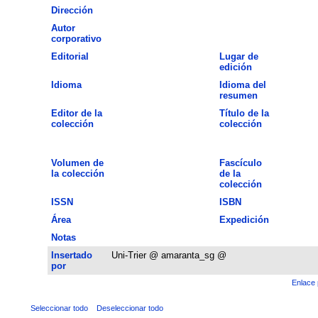
Dirección
Autor
corporativo
Editorial
Lugar de
edición
Idioma
Idioma del
resumen
Editor de la
Título de la
colección
colección
Volumen de
Fascículo
la colección
de la
colección
ISSN
ISBN
Área
Expedición
Notas
Insertado
Uni-Trier @ amaranta_sg @
por
Enlace 
Seleccionar todo
Deseleccionar todo