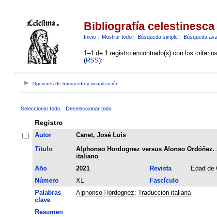
Bibliografía celestinesca
Inicio
|
Mostrar todo
|
Búsqueda simple
|
Búsqueda av
1–1 de 1 registro encontrado(s) con los criteri
(
RSS
):
Opciones de búsqueda y visualización
Seleccionar todo
Deseleccionar todo
Registro
Autor
Canet, José Luis
Título
Alphonso Hordognez versus Alonso Ordóñez. So
italiano
Año
2021
Revista
Edad de 
Número
XL
Fascículo
Palabras
Alphonso Hordognez
;
Traducción italiana
clave
Resumen