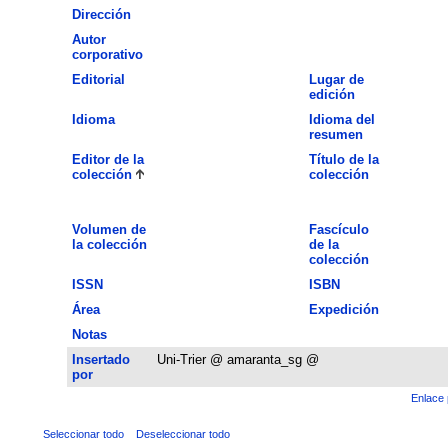
Dirección
Autor
corporativo
Editorial
Lugar de
edición
Idioma
Idioma del
resumen
Editor de la
Título de la
colección
colección
Volumen de
Fascículo
la colección
de la
colección
ISSN
ISBN
Área
Expedición
Notas
Insertado
Uni-Trier @ amaranta_sg @
por
Enlace 
Seleccionar todo
Deseleccionar todo