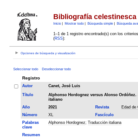
Bibliografía celestinesca
Inicio
|
Mostrar todo
|
Búsqueda simple
|
Búsqueda av
1–1 de 1 registro encontrado(s) con los criteri
(
RSS
):
Opciones de búsqueda y visualización
Seleccionar todo
Deseleccionar todo
Registro
Autor
Canet, José Luis
Título
Alphonso Hordognez versus Alonso Ordóñez. So
italiano
Año
2021
Revista
Edad de 
Número
XL
Fascículo
Palabras
Alphonso Hordognez
;
Traducción italiana
clave
Resumen