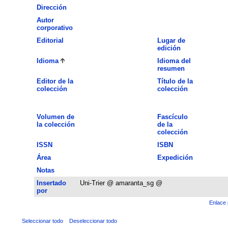
Dirección
Autor
corporativo
Editorial
Lugar de
edición
Idioma
Idioma del
resumen
Editor de la
Título de la
colección
colección
Volumen de
Fascículo
la colección
de la
colección
ISSN
ISBN
Área
Expedición
Notas
Insertado
Uni-Trier @ amaranta_sg @
por
Enlace 
Seleccionar todo
Deseleccionar todo