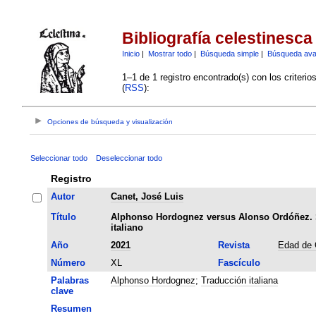
Bibliografía celestinesca
Inicio
|
Mostrar todo
|
Búsqueda simple
|
Búsqueda av
1–1 de 1 registro encontrado(s) con los criteri
(
RSS
):
Opciones de búsqueda y visualización
Seleccionar todo
Deseleccionar todo
Registro
Autor
Canet, José Luis
Título
Alphonso Hordognez versus Alonso Ordóñez. So
italiano
Año
2021
Revista
Edad de 
Número
XL
Fascículo
Palabras
Alphonso Hordognez
;
Traducción italiana
clave
Resumen