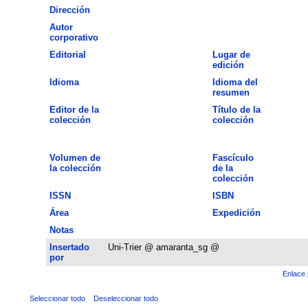
Dirección
Autor
corporativo
Editorial
Lugar de
edición
Idioma
Idioma del
resumen
Editor de la
Título de la
colección
colección
Volumen de
Fascículo
la colección
de la
colección
ISSN
ISBN
Área
Expedición
Notas
Insertado
Uni-Trier @ amaranta_sg @
por
Enlace 
Seleccionar todo
Deseleccionar todo