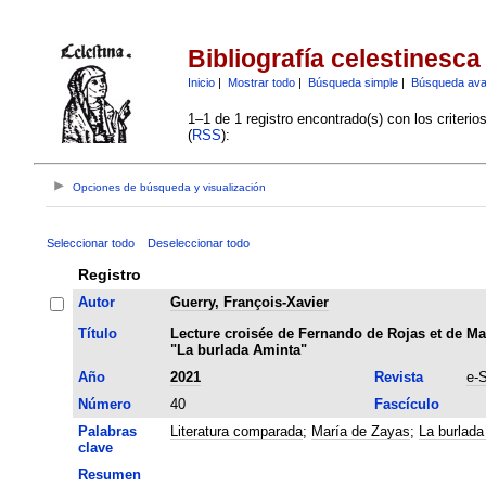
Bibliografía celestinesca
Inicio
|
Mostrar todo
|
Búsqueda simple
|
Búsqueda av
1–1 de 1 registro encontrado(s) con los criteri
(
RSS
):
Opciones de búsqueda y visualización
Seleccionar todo
Deseleccionar todo
Registro
Autor
Guerry, François-Xavier
Título
Lecture croisée de Fernando de Rojas et de Mar
"La burlada Aminta"
Año
2021
Revista
e-
Número
40
Fascículo
Palabras
Literatura comparada
;
María de Zayas
;
La burlada
clave
Resumen