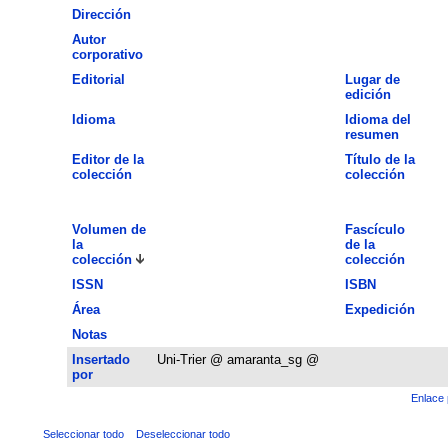
Dirección
Autor
corporativo
Editorial
Lugar de
edición
Idioma
Idioma del
resumen
Editor de la
Título de la
colección
colección
Volumen de
Fascículo
la
de la
colección
colección
ISSN
ISBN
Área
Expedición
Notas
Insertado
Uni-Trier @ amaranta_sg @
por
Enlace 
Seleccionar todo
Deseleccionar todo