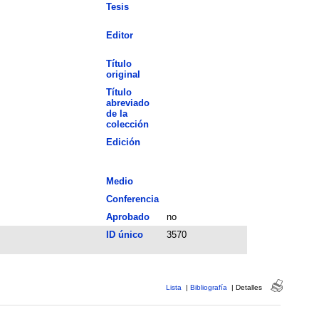
Tesis
Editor
Título
original
Título
abreviado
de la
colección
Edición
Medio
Conferencia
Aprobado
no
ID único
3570
Lista
|
Bibliografía
|
Detalles