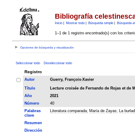
Bibliografía celestinesc
Inicio
|
Mostrar todo
|
Búsqueda simple
|
Búsqueda a
1–1 de 1 registro encontrado(s) con los criter
Opciones de búsqueda y visualización
Seleccionar todo
Deseleccionar todo
Registro
Autor
Guerry, François-Xavier
Título
Lecture croisée de Fernando de Rojas et de M
Año
2021
Número
40
Palabras
Literatura comparada
;
María de Zayas
;
La burla
clave
Resumen
Dirección