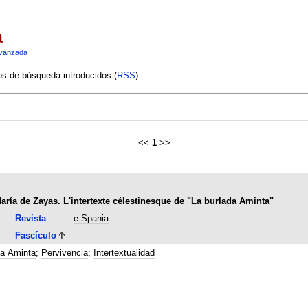
a
vanzada
ios de búsqueda introducidos (
RSS
):
<<
1
>>
aría de Zayas. L'intertexte célestinesque de "La burlada Aminta"
Revista
e-Spania
Fascículo
da Aminta
;
Pervivencia
;
Intertextualidad