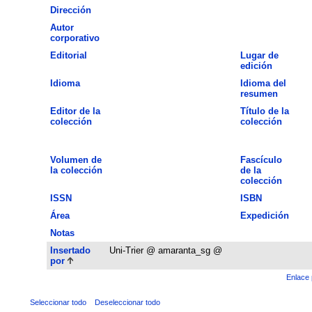
Dirección
Autor
corporativo
Editorial
Lugar de
edición
Idioma
Idioma del
resumen
Editor de la
Título de la
colección
colección
Volumen de
Fascículo
la colección
de la
colección
ISSN
ISBN
Área
Expedición
Notas
Insertado
Uni-Trier @ amaranta_sg @
por
Enlace 
Seleccionar todo
Deseleccionar todo