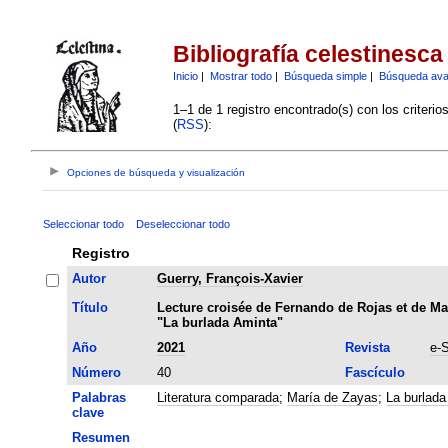
Bibliografía celestinesca
Inicio
|
Mostrar todo
|
Búsqueda simple
|
Búsqueda av
1–1 de 1 registro encontrado(s) con los criteri
(
RSS
):
Opciones de búsqueda y visualización
Seleccionar todo
Deseleccionar todo
Registro
Autor
Guerry, François-Xavier
Título
Lecture croisée de Fernando de Rojas et de Mar
"La burlada Aminta"
Año
2021
Revista
e-
Número
40
Fascículo
Palabras
Literatura comparada
;
María de Zayas
;
La burlada
clave
Resumen