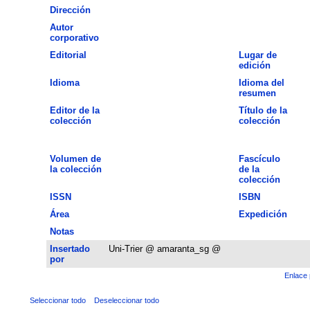
Dirección
Autor
corporativo
Editorial
Lugar de
edición
Idioma
Idioma del
resumen
Editor de la
Título de la
colección
colección
Volumen de
Fascículo
la colección
de la
colección
ISSN
ISBN
Área
Expedición
Notas
Insertado
Uni-Trier @ amaranta_sg @
por
Enlace 
Seleccionar todo
Deseleccionar todo