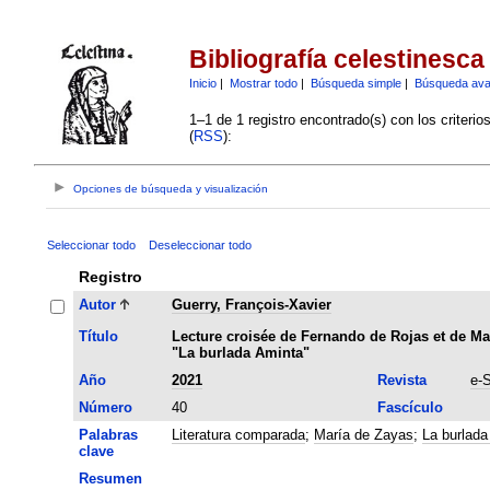
Bibliografía celestinesca
Inicio
|
Mostrar todo
|
Búsqueda simple
|
Búsqueda av
1–1 de 1 registro encontrado(s) con los criteri
(
RSS
):
Opciones de búsqueda y visualización
Seleccionar todo
Deseleccionar todo
Registro
Autor
Guerry, François-Xavier
Título
Lecture croisée de Fernando de Rojas et de Mar
"La burlada Aminta"
Año
2021
Revista
e-
Número
40
Fascículo
Palabras
Literatura comparada
;
María de Zayas
;
La burlada
clave
Resumen