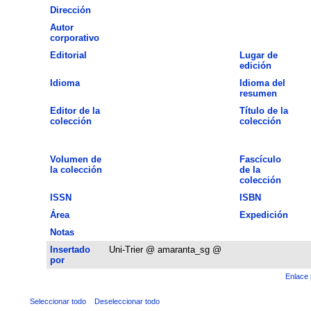
Dirección
Autor
corporativo
Editorial
Lugar de
edición
Idioma
Idioma del
resumen
Editor de la
Título de la
colección
colección
Volumen de
Fascículo
la colección
de la
colección
ISSN
ISBN
Área
Expedición
Notas
Insertado
Uni-Trier @ amaranta_sg @
por
Enlace 
Seleccionar todo
Deseleccionar todo