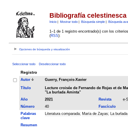
Bibliografía celestinesca
Inicio
|
Mostrar todo
|
Búsqueda simple
|
Búsqueda av
1–1 de 1 registro encontrado(s) con los criteri
(
RSS
):
Opciones de búsqueda y visualización
Seleccionar todo
Deseleccionar todo
Registro
Autor
Guerry, François-Xavier
Título
Lecture croisée de Fernando de Rojas et de Mar
"La burlada Aminta"
Año
2021
Revista
e-
Número
40
Fascículo
Palabras
Literatura comparada
;
María de Zayas
;
La burlada
clave
Resumen