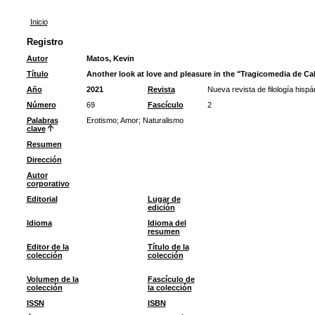
Inicio
Registro
Autor
Matos, Kevin
Título
Another look at love and pleasure in the "Tragicomedia de Cal
Año
2021
Revista
Nueva revista de filología hispá
Número
69
Fascículo
2
Palabras
Erotismo
;
Amor
;
Naturalismo
clave
Resumen
Dirección
Autor
corporativo
Editorial
Lugar de
edición
Idioma
Idioma del
resumen
Editor de la
Título de la
colección
colección
Volumen de la
Fascículo de
colección
la colección
ISSN
ISBN