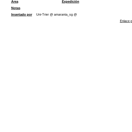
Área
Expedición
Notas
Insertado por
Uni-Trier @ amaranta_sg @
Enlace p