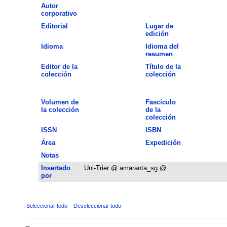
Autor
corporativo
Editorial
Lugar de
edición
Idioma
Idioma del
resumen
Editor de la
Título de la
colección
colección
Volumen de
Fascículo
la colección
de la
colección
ISSN
ISBN
Área
Expedición
Notas
Insertado
Uni-Trier @ amaranta_sg @
por
Seleccionar todo
Deseleccionar todo