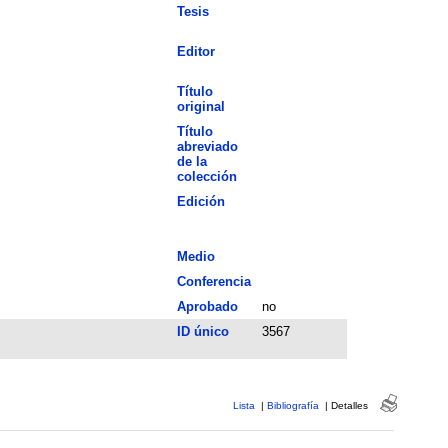
Tesis
Editor
Título
original
Título
abreviado
de la
colección
Edición
Medio
Conferencia
Aprobado
no
ID único
3567
Lista
|
Bibliografía
|
Detalles