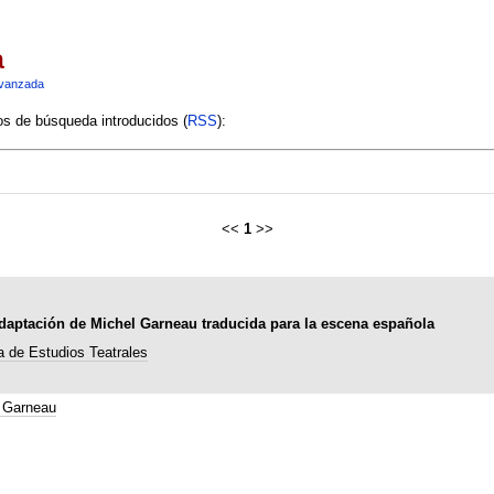
a
vanzada
ios de búsqueda introducidos (
RSS
):
<<
1
>>
adaptación de Michel Garneau traducida para la escena española
a de Estudios Teatrales
 Garneau