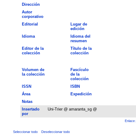
Dirección
Autor
corporativo
Editorial
Lugar de
edición
Idioma
Idioma del
resumen
Editor de la
Título de la
colección
colección
Volumen de
Fascículo
la colección
de la
colección
ISSN
ISBN
Área
Expedición
Notas
Insertado
Uni-Trier @ amaranta_sg @
por
Enlace 
Seleccionar todo
Deseleccionar todo