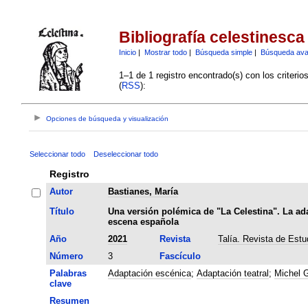
Bibliografía celestinesca
Inicio
|
Mostrar todo
|
Búsqueda simple
|
Búsqueda av
1–1 de 1 registro encontrado(s) con los criteri
(
RSS
):
Opciones de búsqueda y visualización
Seleccionar todo
Deseleccionar todo
Registro
Autor
Bastianes, María
Título
Una versión polémica de "La Celestina". La ad
escena española
Año
2021
Revista
Talía. Revista de Estu
Número
3
Fascículo
Palabras
Adaptación escénica
;
Adaptación teatral
;
Michel 
clave
Resumen