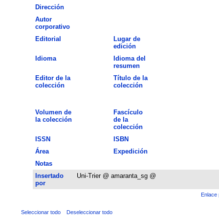
Dirección
Autor
corporativo
Editorial
Lugar de
edición
Idioma
Idioma del
resumen
Editor de la
Título de la
colección
colección
Volumen de
Fascículo
la colección
de la
colección
ISSN
ISBN
Área
Expedición
Notas
Insertado
Uni-Trier @ amaranta_sg @
por
Enlace 
Seleccionar todo
Deseleccionar todo