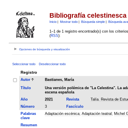
Bibliografía celestinesca
Inicio
|
Mostrar todo
|
Búsqueda simple
|
Búsqueda av
1–1 de 1 registro encontrado(s) con los criteri
(
RSS
):
Opciones de búsqueda y visualización
Seleccionar todo
Deseleccionar todo
Registro
Autor
Bastianes, María
Título
Una versión polémica de "La Celestina". La ad
escena española
Año
2021
Revista
Talía. Revista de Estu
Número
3
Fascículo
Palabras
Adaptación escénica
;
Adaptación teatral
;
Michel 
clave
Resumen