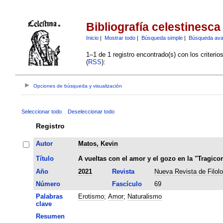
Bibliografía celestinesca
Inicio
|
Mostrar todo
|
Búsqueda simple
|
Búsqueda av
1–1 de 1 registro encontrado(s) con los criteri
(
RSS
):
Opciones de búsqueda y visualización
Seleccionar todo
Deseleccionar todo
Registro
Autor
Matos, Kevin
Título
A vueltas con el amor y el gozo en la "Tragico
Año
2021
Revista
Nueva Revista de Filol
Número
Fascículo
69
Palabras
Erotismo
;
Amor
;
Naturalismo
clave
Resumen