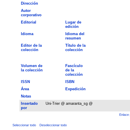
Dirección
Autor
corporativo
Editorial
Lugar de
edición
Idioma
Idioma del
resumen
Editor de la
Título de la
colección
colección
Volumen de
Fascículo
la colección
de la
colección
ISSN
ISBN
Área
Expedición
Notas
Insertado
Uni-Trier @ amaranta_sg @
por
Enlace 
Seleccionar todo
Deseleccionar todo