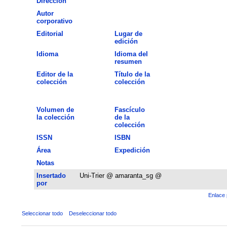
Dirección
Autor
corporativo
Editorial
Lugar de
edición
Idioma
Idioma del
resumen
Editor de la
Título de la
colección
colección
Volumen de
Fascículo
la colección
de la
colección
ISSN
ISBN
Área
Expedición
Notas
Insertado
Uni-Trier @ amaranta_sg @
por
Enlace 
Seleccionar todo
Deseleccionar todo