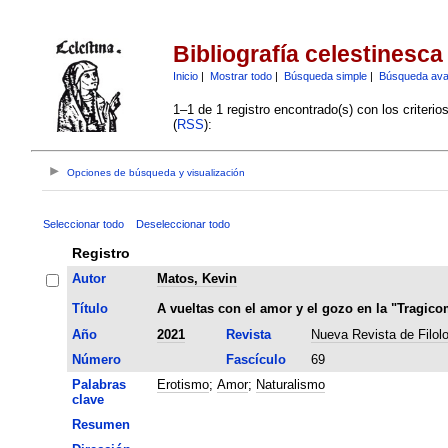
Bibliografía celestinesca
Inicio
|
Mostrar todo
|
Búsqueda simple
|
Búsqueda av
1–1 de 1 registro encontrado(s) con los criteri
(
RSS
):
Opciones de búsqueda y visualización
Seleccionar todo
Deseleccionar todo
Registro
Autor
Matos, Kevin
Título
A vueltas con el amor y el gozo en la "Tragico
Año
2021
Revista
Nueva Revista de Filol
Número
Fascículo
69
Palabras
Erotismo
;
Amor
;
Naturalismo
clave
Resumen