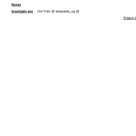
Notas
Insertado por
Uni-Trier @ amaranta_sg @
Enlace p