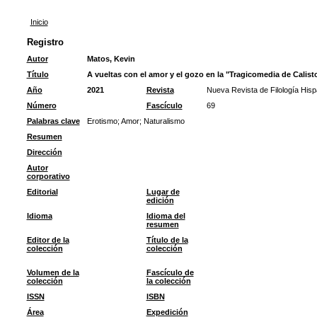
Inicio
Registro
Autor
Matos, Kevin
Título
A vueltas con el amor y el gozo en la "Tragicomedia de Calist
Año
2021
Revista
Nueva Revista de Filología Hisp
Número
Fascículo
69
Palabras clave
Erotismo
;
Amor
;
Naturalismo
Resumen
Dirección
Autor
corporativo
Editorial
Lugar de
edición
Idioma
Idioma del
resumen
Editor de la
Título de la
colección
colección
Volumen de la
Fascículo de
colección
la colección
ISSN
ISBN
Área
Expedición