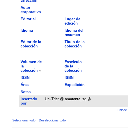
Dirección
Autor
corporativo
Editorial
Lugar de
edición
Idioma
Idioma del
resumen
Editor de la
Título de la
colección
colección
Volumen de
Fascículo
la
de la
colección
colección
ISSN
ISBN
Área
Expedición
Notas
Insertado
Uni-Trier @ amaranta_sg @
por
Enlace 
Seleccionar todo
Deseleccionar todo