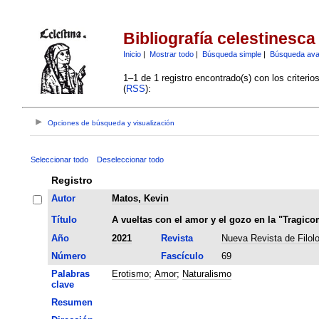
Bibliografía celestinesca
Inicio
|
Mostrar todo
|
Búsqueda simple
|
Búsqueda av
1–1 de 1 registro encontrado(s) con los criteri
(
RSS
):
Opciones de búsqueda y visualización
Seleccionar todo
Deseleccionar todo
Registro
Autor
Matos, Kevin
Título
A vueltas con el amor y el gozo en la "Tragico
Año
2021
Revista
Nueva Revista de Filol
Número
Fascículo
69
Palabras
Erotismo
;
Amor
;
Naturalismo
clave
Resumen