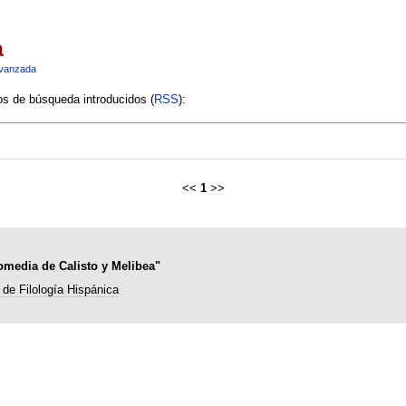
a
vanzada
ios de búsqueda introducidos (
RSS
):
<<
1
>>
comedia de Calisto y Melibea"
de Filología Hispánica