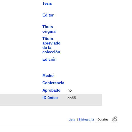
Tesis
Editor
Título
original
Título
abreviado
de la
colección
Edición
Medio
Conferencia
Aprobado
no
ID único
3566
Lista
|
Bibliografía
|
Detalles