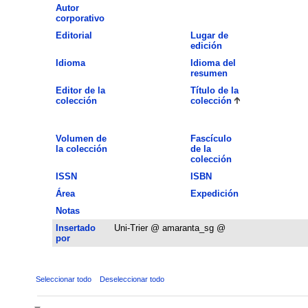
Autor
corporativo
Editorial
Lugar de
edición
Idioma
Idioma del
resumen
Editor de la
Título de la
colección
colección
Volumen de
Fascículo
la colección
de la
colección
ISSN
ISBN
Área
Expedición
Notas
Insertado
Uni-Trier @ amaranta_sg @
por
Seleccionar todo
Deseleccionar todo