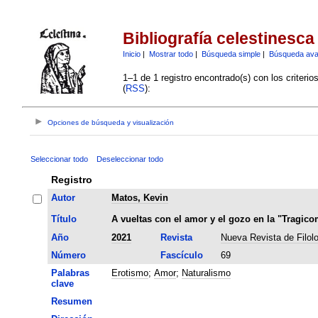
Bibliografía celestinesca
Inicio
|
Mostrar todo
|
Búsqueda simple
|
Búsqueda av
1–1 de 1 registro encontrado(s) con los criteri
(
RSS
):
Opciones de búsqueda y visualización
Seleccionar todo
Deseleccionar todo
Registro
Autor
Matos, Kevin
Título
A vueltas con el amor y el gozo en la "Tragico
Año
2021
Revista
Nueva Revista de Filol
Número
Fascículo
69
Palabras
Erotismo
;
Amor
;
Naturalismo
clave
Resumen