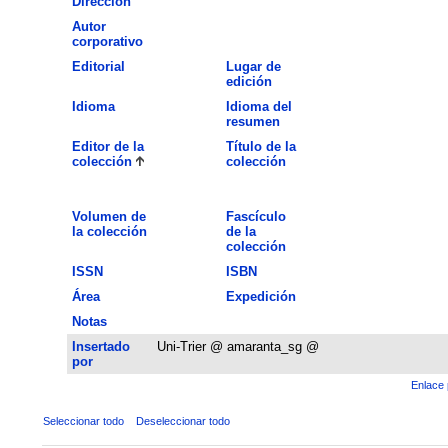
Dirección
Autor
corporativo
Editorial
Lugar de
edición
Idioma
Idioma del
resumen
Editor de la
Título de la
colección
colección
Volumen de
Fascículo
la colección
de la
colección
ISSN
ISBN
Área
Expedición
Notas
Insertado
Uni-Trier @ amaranta_sg @
por
Enlace 
Seleccionar todo
Deseleccionar todo