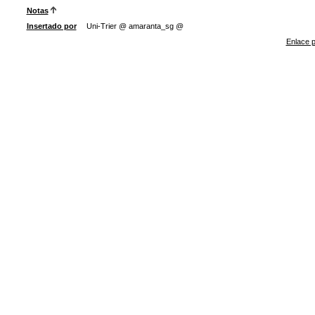
Notas
Insertado por
Uni-Trier @ amaranta_sg @
Enlace p