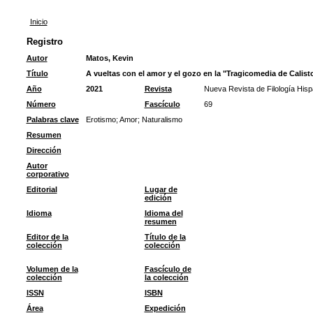
Inicio
Registro
Autor
Matos, Kevin
Título
A vueltas con el amor y el gozo en la "Tragicomedia de Calist
Año
2021
Revista
Nueva Revista de Filología Hisp
Número
Fascículo
69
Palabras clave
Erotismo
;
Amor
;
Naturalismo
Resumen
Dirección
Autor
corporativo
Editorial
Lugar de
edición
Idioma
Idioma del
resumen
Editor de la
Título de la
colección
colección
Volumen de la
Fascículo de
colección
la colección
ISSN
ISBN
Área
Expedición