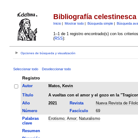
Bibliografía celestinesca
Inicio
|
Mostrar todo
|
Búsqueda simple
|
Búsqueda av
1–1 de 1 registro encontrado(s) con los criteri
(
RSS
):
Opciones de búsqueda y visualización
Seleccionar todo
Deseleccionar todo
Registro
Autor
Matos, Kevin
Título
A vueltas con el amor y el gozo en la "Tragico
Año
2021
Revista
Nueva Revista de Filol
Número
Fascículo
69
Palabras
Erotismo
;
Amor
;
Naturalismo
clave
Resumen