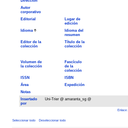
Dirección
Autor
corporativo
Editorial
Lugar de
edición
Idioma
Idioma del
resumen
Editor de la
Título de la
colección
colección
Volumen de
Fascículo
la colección
de la
colección
ISSN
ISBN
Área
Expedición
Notas
Insertado
Uni-Trier @ amaranta_sg @
por
Enlace 
Seleccionar todo
Deseleccionar todo