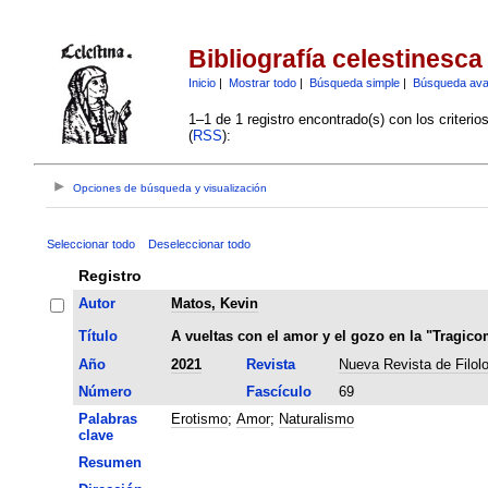
Bibliografía celestinesca
Inicio
|
Mostrar todo
|
Búsqueda simple
|
Búsqueda av
1–1 de 1 registro encontrado(s) con los criteri
(
RSS
):
Opciones de búsqueda y visualización
Seleccionar todo
Deseleccionar todo
Registro
Autor
Matos, Kevin
Título
A vueltas con el amor y el gozo en la "Tragico
Año
2021
Revista
Nueva Revista de Filol
Número
Fascículo
69
Palabras
Erotismo
;
Amor
;
Naturalismo
clave
Resumen