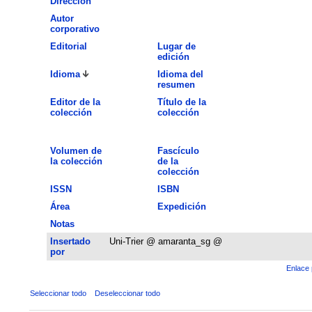
Dirección
Autor
corporativo
Editorial
Lugar de
edición
Idioma
Idioma del
resumen
Editor de la
Título de la
colección
colección
Volumen de
Fascículo
la colección
de la
colección
ISSN
ISBN
Área
Expedición
Notas
Insertado
Uni-Trier @ amaranta_sg @
por
Enlace 
Seleccionar todo
Deseleccionar todo